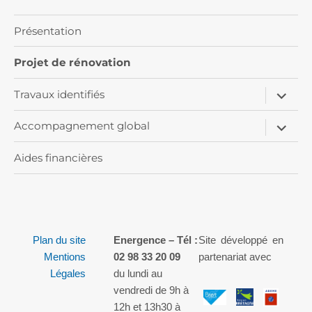
Présentation
Projet de rénovation
ouvrir
Travaux identifiés
le
sous-
ouvrir
menu
Accompagnement global
le
sous-
menu
Aides financières
Plan du site
Energence – Tél :
Site développé en
Mentions
02 98 33 20 09
partenariat avec
Légales
du lundi au
vendredi de 9h à
12h et 13h30 à