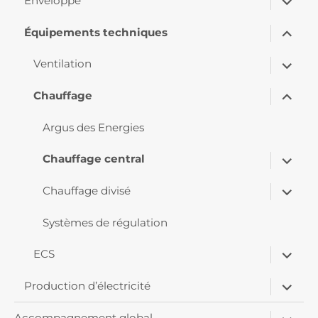
menu
Enveloppe
le
sous-
ouvrir
menu
Équipements techniques
le
sous-
ouvrir
menu
Ventilation
le
sous-
ouvrir
menu
Chauffage
le
sous-
menu
Argus des Energies
ouvrir
Chauffage central
le
sous-
ouvrir
menu
Chauffage divisé
le
sous-
menu
Systèmes de régulation
ouvrir
ECS
le
sous-
ouvrir
menu
Production d’électricité
le
sous-
ouvrir
menu
Accompagnement global