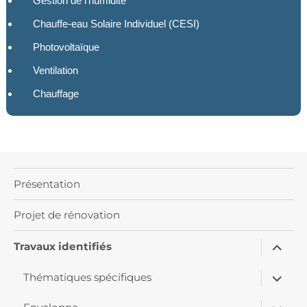
Gestion de l’humidité
Chauffe-eau Solaire Individuel (CESI)
Photovoltaïque
Ventilation
Chauffage
Présentation
Projet de rénovation
ouvrir
Travaux identifiés
le
sous-
ouvrir
menu
Thématiques spécifiques
le
sous-
ouvrir