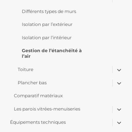
le
sous-
menu
Différents types de murs
Isolation par l’extérieur
Isolation par l’intérieur
Gestion de l’étanchéité à
l’air
ouvrir
Toiture
le
sous-
ouvrir
menu
Plancher bas
le
sous-
menu
Comparatif matériaux
ouvrir
Les parois vitrées-menuiseries
le
sous-
ouvrir
menu
Équipements techniques
le
sous-