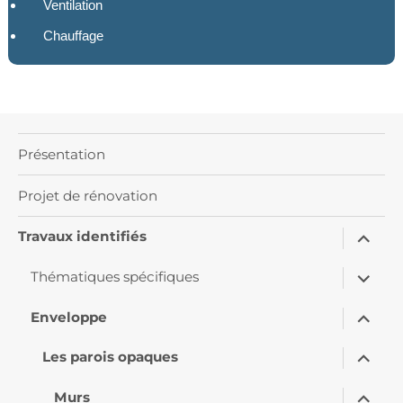
Ventilation
Chauffage
Présentation
Projet de rénovation
ouvrir
Travaux identifiés
le
sous-
ouvrir
menu
Thématiques spécifiques
le
sous-
ouvrir
menu
Enveloppe
le
sous-
ouvrir
menu
Les parois opaques
le
sous-
ouvrir
menu
Murs