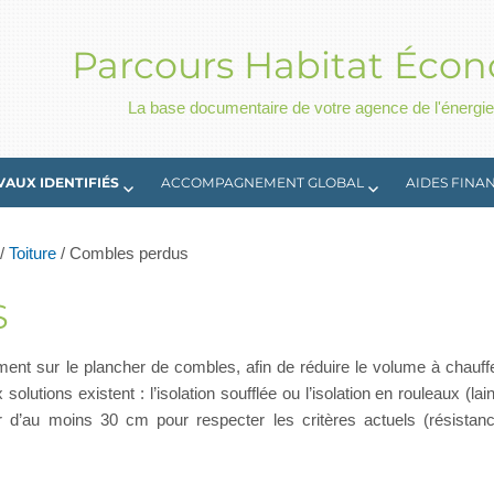
Parcours Habitat Éco
La base documentaire de votre agence de l'énergie
VAUX IDENTIFIÉS
ACCOMPAGNEMENT GLOBAL
AIDES FINA
/
Toiture
/
Combles perdus
S
ent sur le plancher de combles, afin de réduire le volume à chauff
utions existent : l’isolation soufflée ou l’isolation en rouleaux (lai
 d’au moins 30 cm pour respecter les critères actuels (résistan