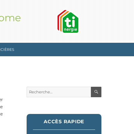
nome
NCIÈRES
RECHERCHE
Recherche
pour :
er
ne
ce
ACCÈS RAPIDE