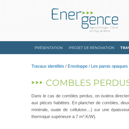
PRÉSENTATION
PROJET DE RÉNOVATION
TRA
Travaux identifiés
/
Enveloppe
/
Les parois opaques
COMBLES PERDU
Dans le cas de combles perdus, on isolera directem
aux pièces habitées. En plancher de combles, deux sol
minérale, ouate de cellulose…) sur une épaisseur
thermique supérieure à 7 m².K/W).