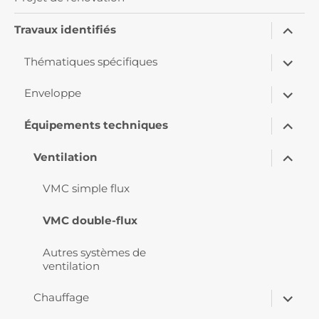
ouvrir
Travaux identifiés
le
sous-
ouvrir
menu
Thématiques spécifiques
le
sous-
ouvrir
menu
Enveloppe
le
sous-
ouvrir
menu
Équipements techniques
le
sous-
ouvrir
menu
Ventilation
le
sous-
menu
VMC simple flux
VMC double-flux
Autres systèmes de
ventilation
ouvrir
Chauffage
le
sous-