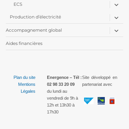
ouvrir
menu
ECS
le
sous-
ouvrir
menu
Production d’électricité
le
sous-
ouvrir
menu
Accompagnement global
le
sous-
menu
Aides financières
Plan du site
Energence – Tél :
Site développé en
Mentions
02 98 33 20 09
partenariat avec
Légales
du lundi au
vendredi de 9h à
12h et 13h30 à
17h30