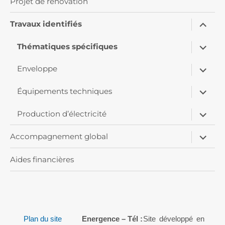
Projet de rénovation
ouvrir
Travaux identifiés
le
sous-
ouvrir
menu
Thématiques spécifiques
le
sous-
ouvrir
menu
Enveloppe
le
sous-
ouvrir
menu
Équipements techniques
le
sous-
ouvrir
menu
Production d’électricité
le
sous-
ouvrir
menu
Accompagnement global
le
sous-
menu
Aides financières
Plan du site
Energence – Tél :
Site développé en