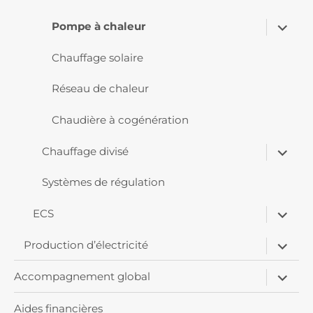
ouvrir
Pompe à chaleur
le
sous-
menu
Chauffage solaire
Réseau de chaleur
Chaudière à cogénération
ouvrir
Chauffage divisé
le
sous-
menu
Systèmes de régulation
ouvrir
ECS
le
sous-
ouvrir
menu
Production d’électricité
le
sous-
ouvrir
menu
Accompagnement global
le
sous-
menu
Aides financières