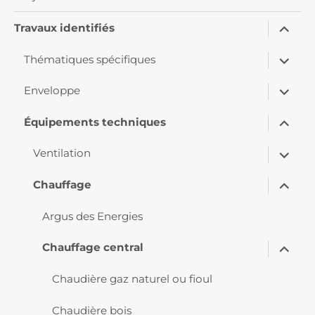
ouvrir
Travaux identifiés
le
sous-
ouvrir
menu
Thématiques spécifiques
le
sous-
ouvrir
menu
Enveloppe
le
sous-
ouvrir
menu
Équipements techniques
le
sous-
ouvrir
menu
Ventilation
le
sous-
ouvrir
menu
Chauffage
le
sous-
menu
Argus des Energies
ouvrir
Chauffage central
le
sous-
menu
Chaudière gaz naturel ou fioul
Chaudière bois