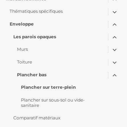
le
sous-
ouvrir
menu
Thématiques spécifiques
le
sous-
ouvrir
menu
Enveloppe
le
sous-
ouvrir
menu
Les parois opaques
le
sous-
ouvrir
menu
Murs
le
sous-
ouvrir
menu
Toiture
le
sous-
ouvrir
menu
Plancher bas
le
sous-
menu
Plancher sur terre-plein
Plancher sur sous-sol ou vide-
sanitaire
Comparatif matériaux