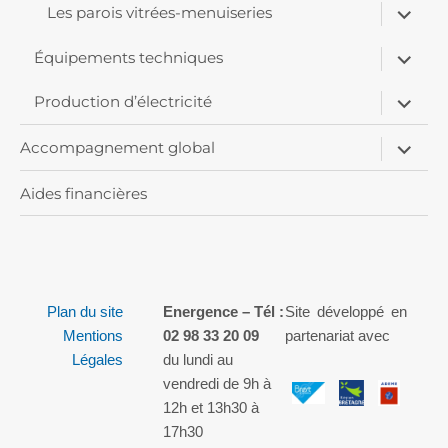
ouvrir
Les parois vitrées-menuiseries
le
sous-
ouvrir
menu
Équipements techniques
le
sous-
ouvrir
menu
Production d’électricité
le
sous-
ouvrir
menu
Accompagnement global
le
sous-
menu
Aides financières
Plan du site
Energence – Tél :
Site développé en
Mentions
02 98 33 20 09
partenariat avec
Légales
du lundi au
vendredi de 9h à
12h et 13h30 à
17h30